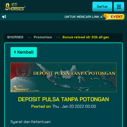
Daftar
UNTUK MENCARI LINK ALTERNATIF KUNJUN
9HORSES
Promotion
Bonus reload idr 30k all games
Kembali
DEPOSIT PULSA TANPA POTONGAN
Posted on:
Thu , Jan 20 2022 00:00
Syarat dan Ketentuan: