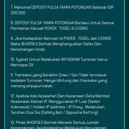
7. Maksimal DEPOSIT PULSA TANPA POTONGAN Sebesar IDR
500.000.
8. DEPOSIT PULSA TANPA POTONGAN Berlaku Untuk Semua
Permainan Kecuali POKER , TOGEL & CASINO.
9. Jika Kedapatan Bermain di POKER , TOGEL dan CASINO
Maka 9HORSES Berhak Menghanguskan Saldo Dan
Kemenangan Anda.
10. Syarat Untuk Melakukan WITHDRAW Turnover Harus
Mencapai 3X.
11. Transaksi yang Berakhir Draw / Seri Tidak termasuk
kedalam Turnover. Hanya dihitung dari transaksi yang
menang ataupun kalah.
12. Apabila Ada Kesalahan Dan Kesamaan Data Member,
Kesamaan Alamat IP, Menggunakan IP Luar (Selain
Indonesia) / Hidden IP address / IP Proxy , Melakukan
Taruhan Dua Sisi (Safety Bet / Opposite Betting)
13. Pihak 9HORSES Berhak Menarik Semua Jumlah
Kemenangan Jika Kedapatan Melakukan Kecurangan.